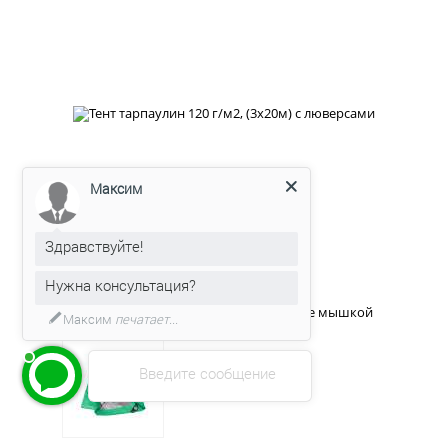
Максим
Здравствуйте!
Нужна консультация?
Для увеличения картинки наведите мышкой
Максим
печатает...
Введите сообщение