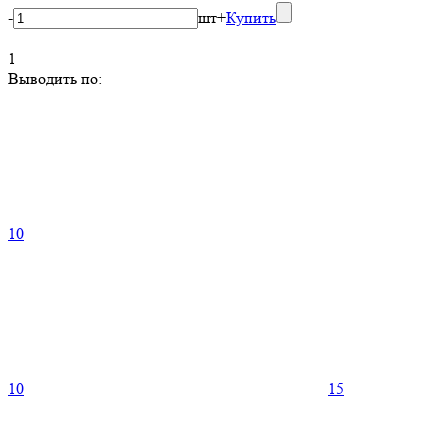
-
шт
+
Купить
1
Выводить по:
10
10
15