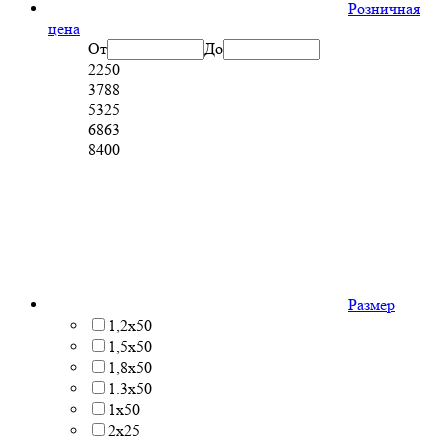
Розничная
цена
От
До
2250
3788
5325
6863
8400
Размер
1,2х50
1,5х50
1,8х50
1.3х50
1х50
2х25