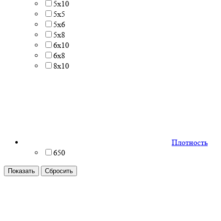
5x10
5x5
5x6
5x8
6x10
6x8
8x10
Плотность
650