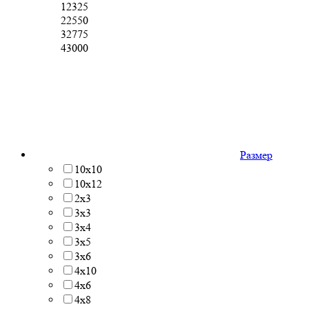
12325
22550
32775
43000
Размер
10x10
10x12
2x3
3x3
3x4
3x5
3x6
4x10
4x6
4x8