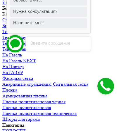
8 (800) 302-11-51
Бесплатные звонки по всей России
Нужна консультация?
Каталог товаров
Строительные тенты / полога
Напишите мне!
Брезентовые пологи
Тенты ПВХ
Тент тарпаулин
Введите сообщение
Тенты Оксфорд
Тенты на авто, мото, прицеп
На Газель
На Газель NEXT
На Портер
На ГАЗ 69
Фасадная сетка
Аварийные ограждения, Сигнальная сетка
Пленка
Армированная пленка
Пленка полиэтиленовая черная
Пленка полиэтиленовая
Пленка полиэтиленовая техническая
Шторы для гаража
Навигация
НОВОСТИ