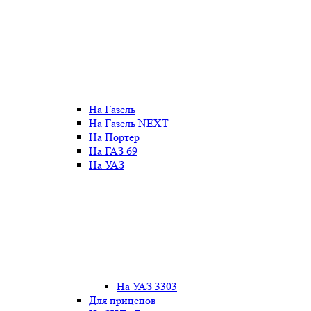
На Газель
На Газель NEXT
На Портер
На ГАЗ 69
На УАЗ
На УАЗ 3303
Для прицепов