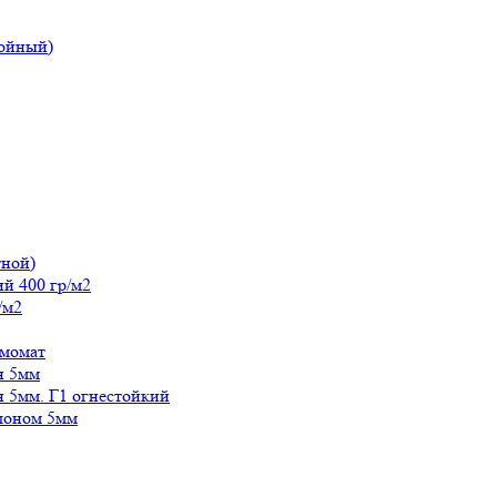
лойный)
тной)
й 400 гр/м2
/м2
рмомат
н 5мм
н 5мм. Г1 огнестойкий
лоном 5мм