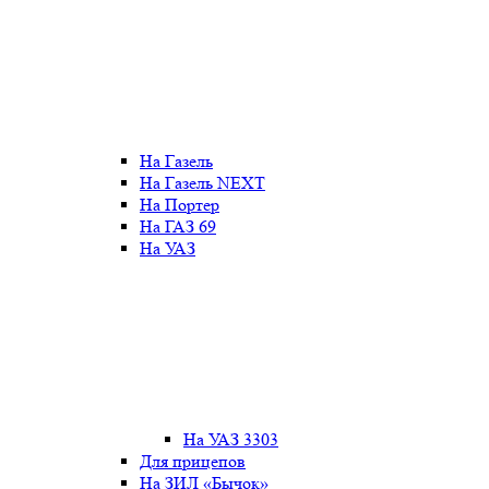
На Газель
На Газель NEXT
На Портер
На ГАЗ 69
На УАЗ
На УАЗ 3303
Для прицепов
На ЗИЛ «Бычок»