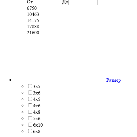
От
До
6750
10463
14175
17888
21600
Размер
3x5
3x6
4x5
4x6
4x8
5x6
6x10
6x8