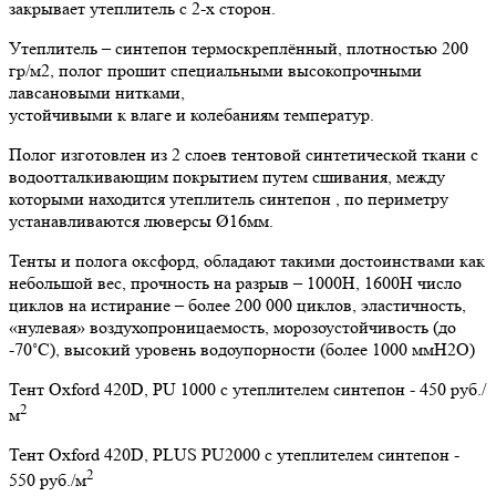
закрывает утеплитель с 2-х сторон.
Утеплитель – синтепон термоскреплённый, плотностью 200
гр/м2, полог прошит специальными высокопрочными
лавсановыми нитками,
устойчивыми к влаге и колебаниям температур.
Полог изготовлен из 2 слоев тентовой синтетической ткани с
водоотталкивающим покрытием путем сшивания, между
которыми находится утеплитель синтепон , по периметру
устанавливаются люверсы Ø16мм.
Тенты и полога оксфорд, обладают такими достоинствами как
небольшой вес, прочность на разрыв – 1000Н, 1600Н число
циклов на истирание – более 200 000 циклов, эластичность,
«нулевая» воздухопроницаемость, морозоустойчивость (до
-70˚C), высокий уровень водоупорности (более 1000 ммН2О)
Тент Oxford 420D, PU 1000 c утеплителем синтепон - 450 руб./
2
м
Тент Oxford 420D, PLUS PU2000 c утеплителем синтепон -
2
550 руб./м